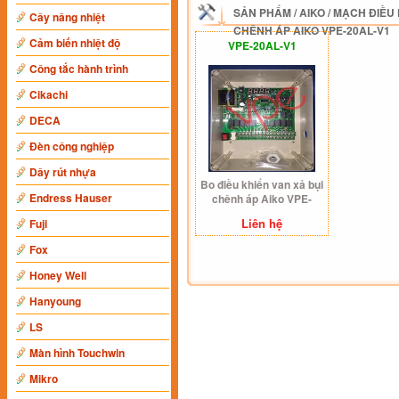
SẢN PHẨM
/
AIKO
/
MẠCH ĐIỀU 
Cây nâng nhiệt
CHÊNH ÁP AIKO VPE-20AL-V1
Cảm biến nhiệt độ
VPE-20AL-V1
Công tắc hành trình
Cikachi
DECA
Đèn công nghiệp
Dây rút nhựa
Bo điều khiển van xả bụi
Endress Hauser
chênh áp Aiko VPE-
20AL-V1
Liên hệ
Fuji
Fox
Honey Well
Hanyoung
LS
Màn hình Touchwin
Mikro