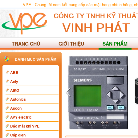
VPE - Chúng tôi cam kết cung cấp các mặt hàng chính hãng, chất
TRANG CHỦ
GIỚI THIỆU
SẢN PHẨM
DANH MỤC SẢN PHẨM
ABB
Anly
AIKO
Autonics
Ascon
AVY electric
Báo mất khí VPE
Cáp điện