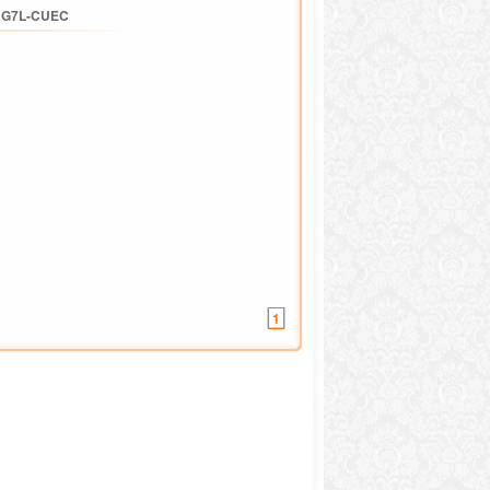
/
G7L-CUEC
1