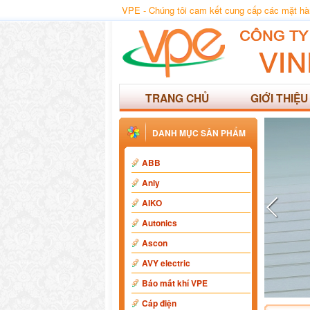
VPE - Chúng tôi cam kết cung cấp các mặt hàng
TRANG CHỦ
GIỚI THIỆU
DANH MỤC SẢN PHẨM
ABB
Anly
AIKO
Autonics
Ascon
AVY electric
Báo mất khí VPE
Cáp điện