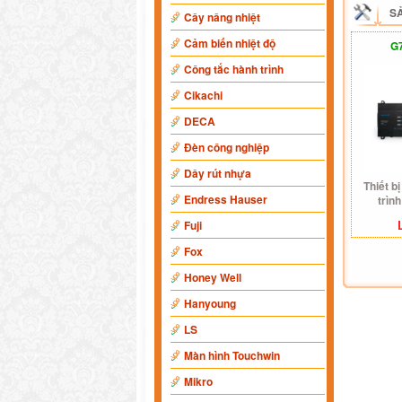
S
Cây nâng nhiệt
Cảm biến nhiệt độ
G
Công tắc hành trình
Cikachi
DECA
Đèn công nghiệp
Dây rút nhựa
Thiết bị
Endress Hauser
trìn
Fuji
Fox
Honey Well
Hanyoung
LS
Màn hình Touchwin
Mikro