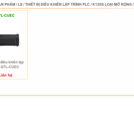
ẢN PHẨM
/
LS
/
THIẾT BỊ ĐIỀU KHIỂN LẬP TRÌNH PLC
/
K120S LOẠI MỞ RỘNG
7L-CUEC
 điều khiển lập
h G7L-CUEC
Liên hệ