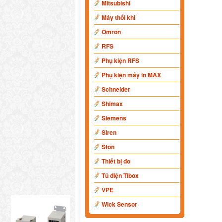
Mitsubishi
Máy thổi khí
Omron
RFS
Phụ kiện RFS
Phụ kiện máy in MAX
Schneider
Shimax
Siemens
Siren
Ston
Thiết bị đo
Tủ điện Tibox
VPE
Wick Sensor