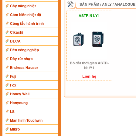
SẢN PHẨM
/
ANLY
/
ANALOGUE
Cây nâng nhiệt
Cảm biến nhiệt độ
ASTP-N1/Y1
Công tắc hành trình
Cikachi
DECA
Đèn công nghiệp
Dây rút nhựa
Bộ đặt thời gian ASTP-
Endress Hauser
N1/Y1
Liên hệ
Fuji
Fox
Honey Well
Hanyoung
LS
Màn hình Touchwin
Mikro