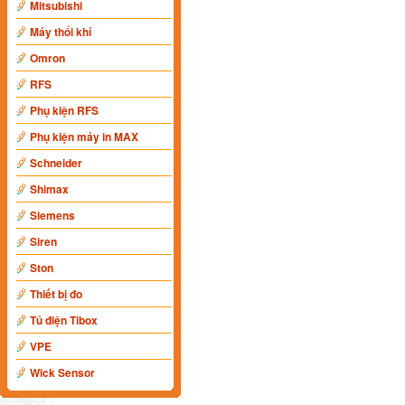
Mitsubishi
Máy thổi khí
Omron
RFS
Phụ kiện RFS
Phụ kiện máy in MAX
Schneider
Shimax
Siemens
Siren
Ston
Thiết bị đo
Tủ điện Tibox
VPE
Wick Sensor