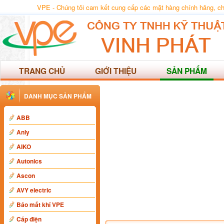
VPE - Chúng tôi cam kết cung cấp các mặt hàng chính hãng, chất
TRANG CHỦ
GIỚI THIỆU
SẢN PHẨM
DANH MỤC SẢN PHẨM
ABB
Anly
AIKO
Autonics
Ascon
AVY electric
Báo mất khí VPE
Cáp điện