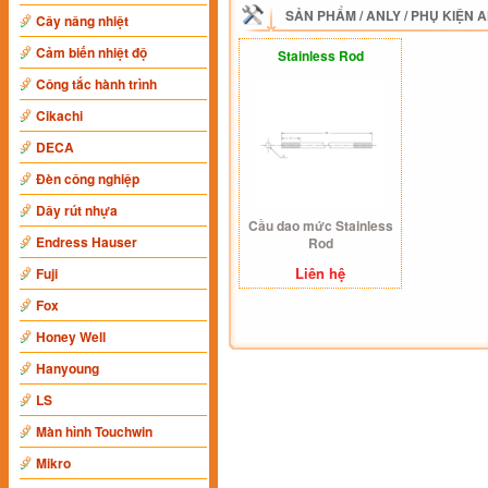
SẢN PHẨM
/
ANLY
/
PHỤ KIỆN 
Cây nâng nhiệt
Cảm biến nhiệt độ
Stainless Rod
Công tắc hành trình
Cikachi
DECA
Đèn công nghiệp
Dây rút nhựa
Cầu dao mức Stainless
Endress Hauser
Rod
Liên hệ
Fuji
Fox
Honey Well
Hanyoung
LS
Màn hình Touchwin
Mikro