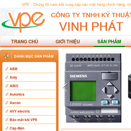
VPE - Chúng tôi cam kết cung cấp các mặt hàng chính hãng, chất
TRANG CHỦ
GIỚI THIỆU
SẢN PHẨM
DANH MỤC SẢN PHẨM
ABB
Anly
AIKO
Autonics
Ascon
AVY electric
Báo mất khí VPE
Cáp điện