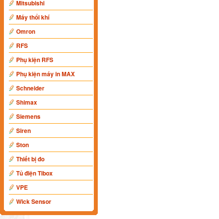
Mitsubishi
Máy thổi khí
Omron
RFS
Phụ kiện RFS
Phụ kiện máy in MAX
Schneider
Shimax
Siemens
Siren
Ston
Thiết bị đo
Tủ điện Tibox
VPE
Wick Sensor