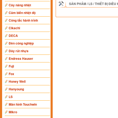
SẢN PHẨM
/
LS
/
THIẾT BỊ ĐIỀU
Cây nâng nhiệt
Cảm biến nhiệt độ
Công tắc hành trình
Cikachi
DECA
Đèn công nghiệp
Dây rút nhựa
Endress Hauser
Fuji
Fox
Honey Well
Hanyoung
LS
Màn hình Touchwin
Mikro