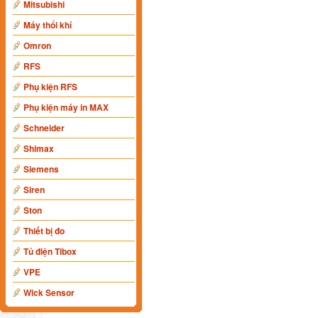
Mitsubishi
Máy thổi khí
Omron
RFS
Phụ kiện RFS
Phụ kiện máy in MAX
Schneider
Shimax
Siemens
Siren
Ston
Thiết bị đo
Tủ điện Tibox
VPE
Wick Sensor