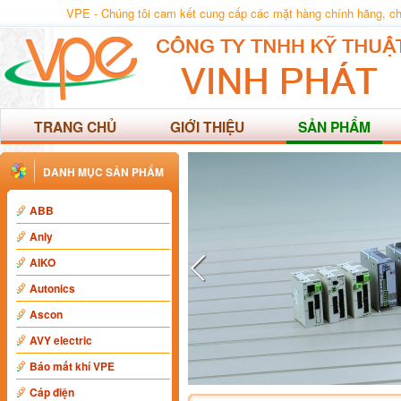
VPE - Chúng tôi cam kết cung cấp các mặt hàng chính hãng, chất
TRANG CHỦ
GIỚI THIỆU
SẢN PHẨM
DANH MỤC SẢN PHẨM
ABB
Anly
AIKO
Autonics
Ascon
AVY electric
Báo mất khí VPE
Cáp điện