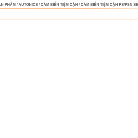
ẢN PHẨM
/
AUTONICS
/
CẢM BIẾN TIỆM CẬN
/
CẢM BIẾN TIỆM CẬN PS/PSN S