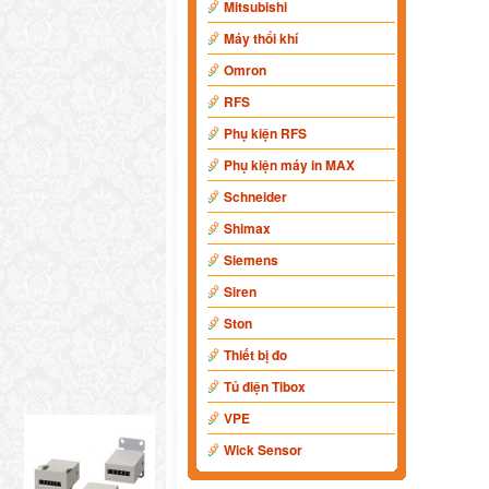
Mitsubishi
Máy thổi khí
Omron
RFS
Phụ kiện RFS
Phụ kiện máy in MAX
Schneider
Shimax
Siemens
Siren
Ston
Thiết bị đo
Tủ điện Tibox
VPE
Wick Sensor