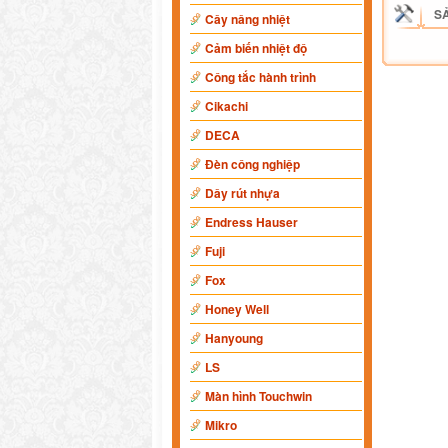
S
Cây nâng nhiệt
Cảm biến nhiệt độ
Công tắc hành trình
Cikachi
DECA
Đèn công nghiệp
Dây rút nhựa
Endress Hauser
Fuji
Fox
Honey Well
Hanyoung
LS
Màn hình Touchwin
Mikro