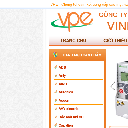
VPE - Chúng tôi cam kết cung cấp các mặt hàng
TRANG CHỦ
GIỚI THIỆU
DANH MỤC SẢN PHẨM
ABB
Anly
AIKO
Autonics
Ascon
AVY electric
Báo mất khí VPE
Cáp điện