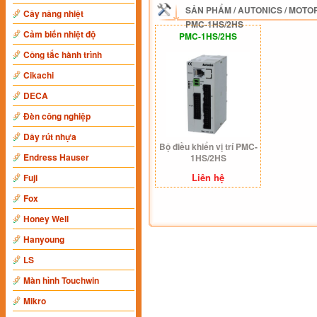
SẢN PHẨM
/
AUTONICS
/
MOTOR
Cây nâng nhiệt
PMC-1HS/2HS
Cảm biến nhiệt độ
PMC-1HS/2HS
Công tắc hành trình
Cikachi
DECA
Đèn công nghiệp
Dây rút nhựa
Bộ điều khiển vị trí PMC-
Endress Hauser
1HS/2HS
Liên hệ
Fuji
Fox
Honey Well
Hanyoung
LS
Màn hình Touchwin
Mikro