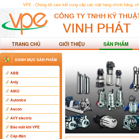
VPE - Chúng tôi cam kết cung cấp các mặt hàng chính hãng, chất
TRANG CHỦ
GIỚI THIỆU
SẢN PHẨM
DANH MỤC SẢN PHẨM
ABB
Anly
AIKO
Autonics
Ascon
AVY electric
Báo mất khí VPE
Cáp điện