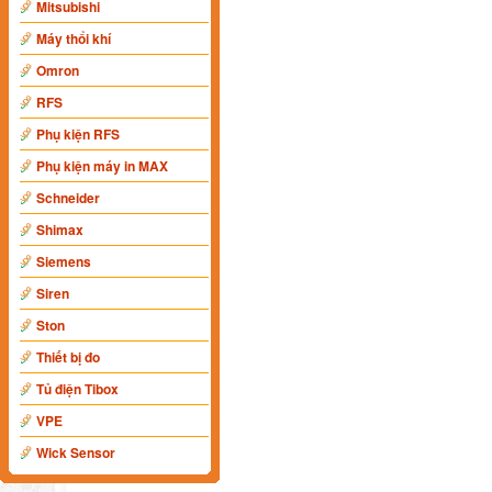
Mitsubishi
Máy thổi khí
Omron
RFS
Phụ kiện RFS
Phụ kiện máy in MAX
Schneider
Shimax
Siemens
Siren
Ston
Thiết bị đo
Tủ điện Tibox
VPE
Wick Sensor