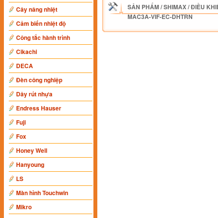
SẢN PHẨM
/
SHIMAX
/
ĐIỀU KHI
Cây nâng nhiệt
MAC3A-VIF-EC-DHTRN
Cảm biến nhiệt độ
Công tắc hành trình
Cikachi
DECA
Đèn công nghiệp
Dây rút nhựa
Endress Hauser
Fuji
Fox
Honey Well
Hanyoung
LS
Màn hình Touchwin
Mikro