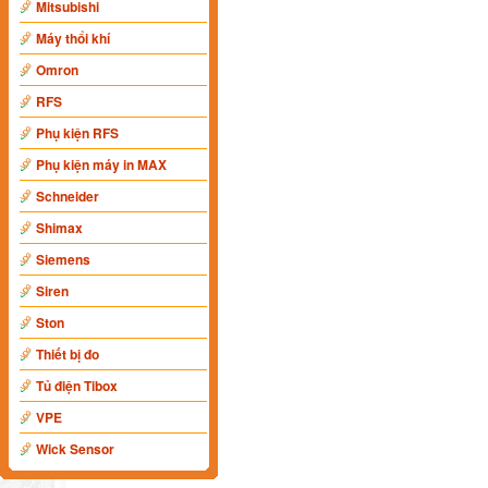
Mitsubishi
Máy thổi khí
Omron
RFS
Phụ kiện RFS
Phụ kiện máy in MAX
Schneider
Shimax
Siemens
Siren
Ston
Thiết bị đo
Tủ điện Tibox
VPE
Wick Sensor