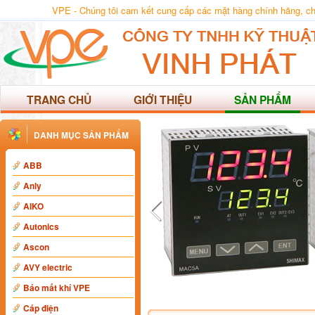
VPE - Chúng tôi cam kết cung cấp các mặt hàng chính hãng, chất
TRANG CHỦ
GIỚI THIỆU
SẢN PHẨM
DANH MỤC SẢN PHẨM
ABB
Anly
AIKO
Autonics
Ascon
AVY electric
Báo mất khí VPE
Cáp điện