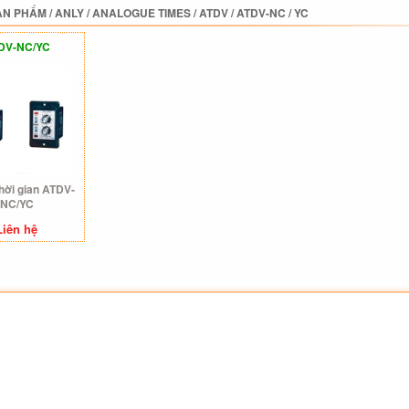
ẢN PHẨM
/
ANLY
/
ANALOGUE TIMES
/
ATDV
/
ATDV-NC / YC
DV-NC/YC
thời gian ATDV-
NC/YC
Liên hệ