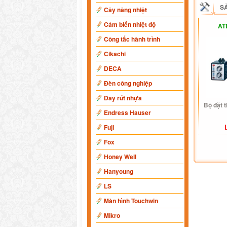
S
Cây nâng nhiệt
Cảm biến nhiệt độ
AT
Công tắc hành trình
Cikachi
DECA
Đèn công nghiệp
Dây rút nhựa
Bộ đặt 
Endress Hauser
Fuji
Fox
Honey Well
Hanyoung
LS
Màn hình Touchwin
Mikro