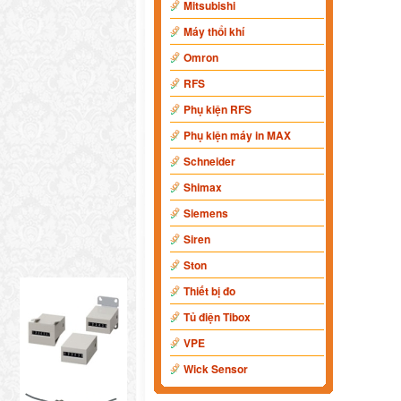
Mitsubishi
Máy thổi khí
Omron
RFS
Phụ kiện RFS
Phụ kiện máy in MAX
Schneider
Shimax
Siemens
Siren
Ston
Thiết bị đo
Tủ điện Tibox
VPE
Wick Sensor