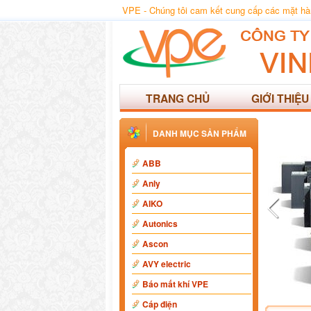
VPE - Chúng tôi cam kết cung cấp các mặt hàng
TRANG CHỦ
GIỚI THIỆU
DANH MỤC SẢN PHẨM
ABB
Anly
AIKO
Autonics
Ascon
AVY electric
Báo mất khí VPE
Cáp điện