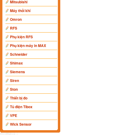
Mitsubishi
Máy thổi khí
Omron
RFS
Phụ kiện RFS
Phụ kiện máy in MAX
Schneider
Shimax
Siemens
Siren
Ston
Thiết bị đo
Tủ điện Tibox
VPE
Wick Sensor