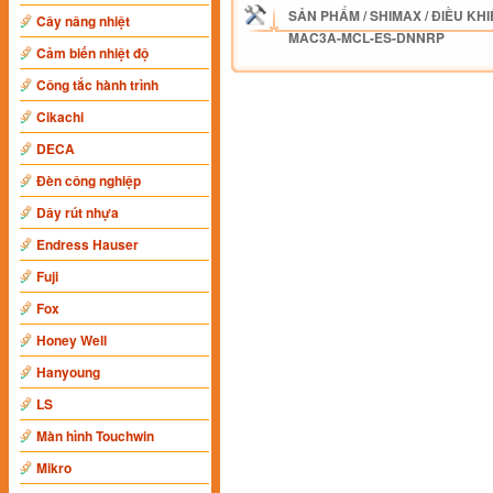
SẢN PHẨM
/
SHIMAX
/
ĐIỀU KHI
Cây nâng nhiệt
MAC3A-MCL-ES-DNNRP
Cảm biến nhiệt độ
Công tắc hành trình
Cikachi
DECA
Đèn công nghiệp
Dây rút nhựa
Endress Hauser
Fuji
Fox
Honey Well
Hanyoung
LS
Màn hình Touchwin
Mikro