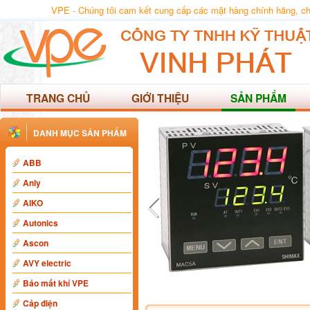
VPE - Chúng tôi cam kết cung cấp các mặt hàng chính hãng, chất
TRANG CHỦ
GIỚI THIỆU
SẢN PHẨM
DANH MỤC SẢN PHẨM
ABB
Anly
AIKO
Autonics
Ascon
AVY electric
Báo mất khí VPE
Cáp điện