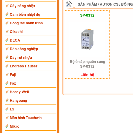
SẢN PHẨM
/
AUTONICS
/
BỘ NG
Cây nâng nhiệt
Cảm biến nhiệt độ
SP-0312
Công tắc hành trình
Cikachi
DECA
Đèn công nghiệp
Dây rút nhựa
Bộ ổn áp nguồn xung
Endress Hauser
SP-0312
Liên hệ
Fuji
Fox
Honey Well
Hanyoung
LS
Màn hình Touchwin
Mikro