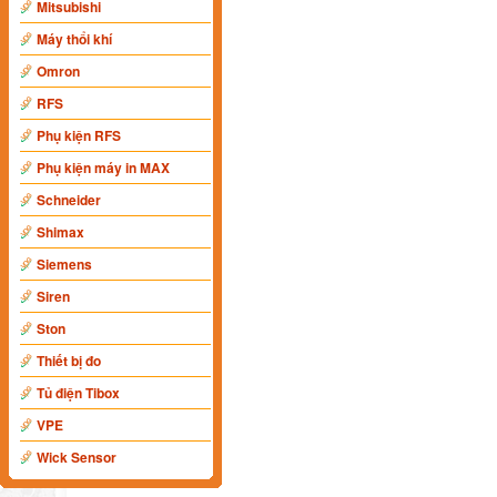
Mitsubishi
Máy thổi khí
Omron
RFS
Phụ kiện RFS
Phụ kiện máy in MAX
Schneider
Shimax
Siemens
Siren
Ston
Thiết bị đo
Tủ điện Tibox
VPE
Wick Sensor