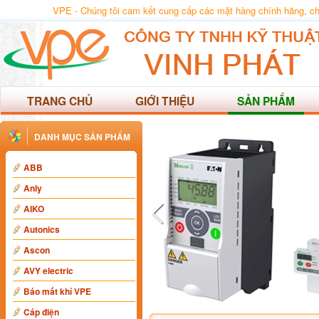
VPE - Chúng tôi cam kết cung cấp các mặt hàng chính hãng, chất
TRANG CHỦ
GIỚI THIỆU
SẢN PHẨM
DANH MỤC SẢN PHẨM
ABB
Anly
AIKO
Autonics
Ascon
AVY electric
Báo mất khí VPE
Cáp điện