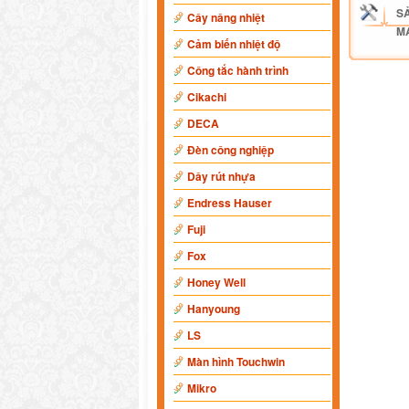
S
Cây nâng nhiệt
M
Cảm biến nhiệt độ
Công tắc hành trình
Cikachi
DECA
Đèn công nghiệp
Dây rút nhựa
Endress Hauser
Fuji
Fox
Honey Well
Hanyoung
LS
Màn hình Touchwin
Mikro