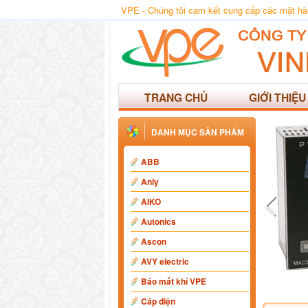
VPE - Chúng tôi cam kết cung cấp các mặt hàng
TRANG CHỦ
GIỚI THIỆU
DANH MỤC SẢN PHẨM
ABB
Anly
AIKO
Autonics
Ascon
AVY electric
Báo mất khí VPE
Cáp điện