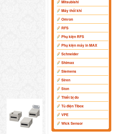
Mitsubishi
Máy thổi khí
Omron
RFS
Phụ kiện RFS
Phụ kiện máy in MAX
Schneider
Shimax
Siemens
Siren
Ston
Thiết bị đo
Tủ điện Tibox
VPE
Wick Sensor