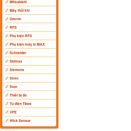
Mitsubishi
Máy thổi khí
Omron
RFS
Phụ kiện RFS
Phụ kiện máy in MAX
Schneider
Shimax
Siemens
Siren
Ston
Thiết bị đo
Tủ điện Tibox
VPE
Wick Sensor