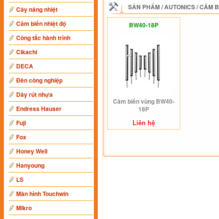
SẢN PHẨM
/
AUTONICS
/
CẢM B
Cây nâng nhiệt
Cảm biến nhiệt độ
BW40-18P
Công tắc hành trình
Cikachi
DECA
Đèn công nghiệp
Dây rút nhựa
Cảm biến vùng BW40-
Endress Hauser
18P
Liên hệ
Fuji
Fox
Honey Well
Hanyoung
LS
Màn hình Touchwin
Mikro