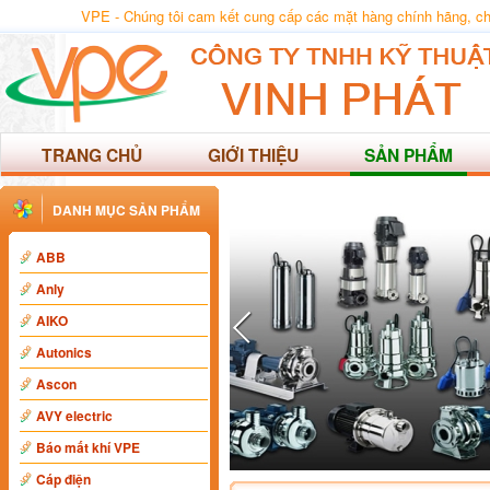
VPE - Chúng tôi cam kết cung cấp các mặt hàng chính hãng, chất
TRANG CHỦ
GIỚI THIỆU
SẢN PHẨM
DANH MỤC SẢN PHẨM
ABB
Anly
AIKO
Autonics
Ascon
AVY electric
Báo mất khí VPE
Cáp điện