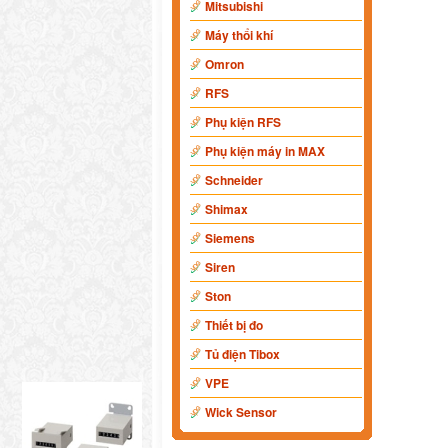
Mitsubishi
Máy thổi khí
Omron
RFS
Phụ kiện RFS
Phụ kiện máy in MAX
Schneider
Shimax
Siemens
Siren
Ston
Thiết bị đo
Tủ điện Tibox
VPE
Wick Sensor