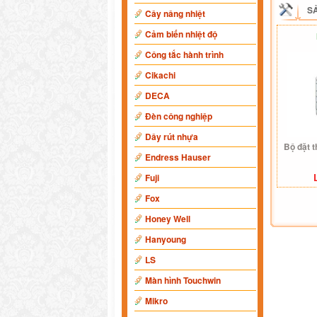
S
Cây nâng nhiệt
Cảm biến nhiệt độ
Công tắc hành trình
Cikachi
DECA
Đèn công nghiệp
Dây rút nhựa
Bộ đặt 
Endress Hauser
Fuji
Fox
Honey Well
Hanyoung
LS
Màn hình Touchwin
Mikro