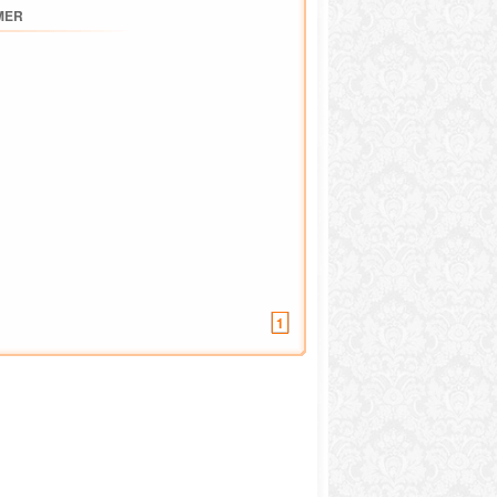
MER
1