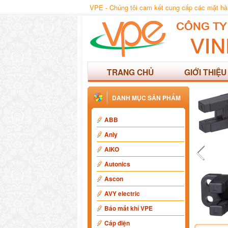
VPE - Chúng tôi cam kết cung cấp các mặt hàng
TRANG CHỦ
GIỚI THIỆU
DANH MỤC SẢN PHẨM
ABB
Anly
AIKO
Autonics
Ascon
AVY electric
Báo mất khí VPE
Cáp điện