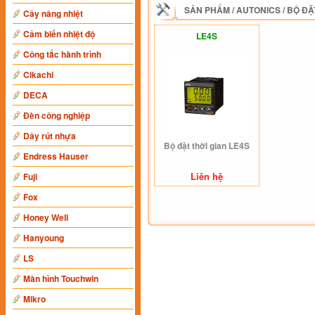
SẢN PHẨM
/
AUTONICS
/
BỘ ĐẶ
Cây nâng nhiệt
Cảm biến nhiệt độ
LE4S
Công tắc hành trình
Cikachi
DECA
Đèn công nghiệp
Dây rút nhựa
Bộ đặt thời gian LE4S
Endress Hauser
Liên hệ
Fuji
Fox
Honey Well
Hanyoung
LS
Màn hình Touchwin
Mikro