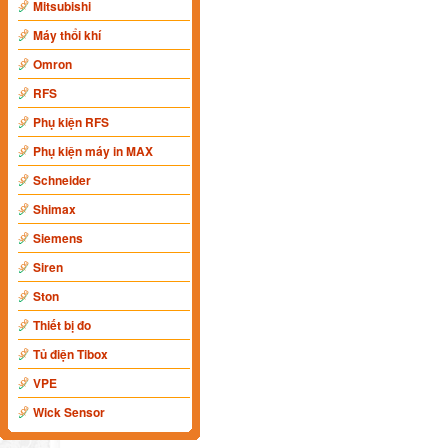
Mitsubishi
Máy thổi khí
Omron
RFS
Phụ kiện RFS
Phụ kiện máy in MAX
Schneider
Shimax
Siemens
Siren
Ston
Thiết bị đo
Tủ điện Tibox
VPE
Wick Sensor