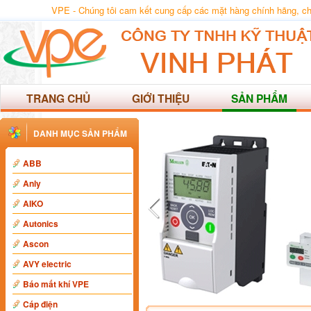
VPE - Chúng tôi cam kết cung cấp các mặt hàng chính hãng, chất
TRANG CHỦ
GIỚI THIỆU
SẢN PHẨM
DANH MỤC SẢN PHẨM
ABB
Anly
AIKO
Autonics
Ascon
AVY electric
Báo mất khí VPE
Cáp điện