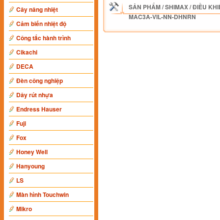
SẢN PHẨM
/
SHIMAX
/
ĐIỀU KHI
Cây nâng nhiệt
MAC3A-VIL-NN-DHNRN
Cảm biến nhiệt độ
Công tắc hành trình
Cikachi
DECA
Đèn công nghiệp
Dây rút nhựa
Endress Hauser
Fuji
Fox
Honey Well
Hanyoung
LS
Màn hình Touchwin
Mikro