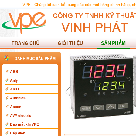
VPE - Chúng tôi cam kết cung cấp các mặt hàng chính hãng, chất
TRANG CHỦ
GIỚI THIỆU
SẢN PHẨM
DANH MỤC SẢN PHẨM
ABB
Anly
AIKO
Autonics
Ascon
AVY electric
Báo mất khí VPE
Cáp điện