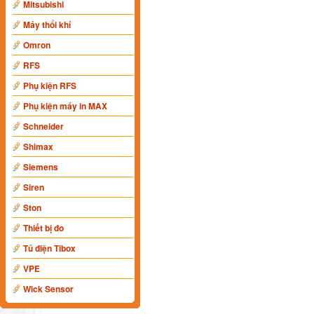
Mitsubishi
Máy thổi khí
Omron
RFS
Phụ kiện RFS
Phụ kiện máy in MAX
Schneider
Shimax
Siemens
Siren
Ston
Thiết bị đo
Tủ điện Tibox
VPE
Wick Sensor