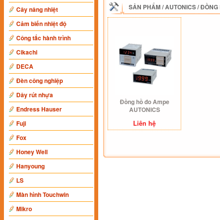
SẢN PHẨM
/
AUTONICS
/
ĐỒNG 
Cây nâng nhiệt
Cảm biến nhiệt độ
Công tắc hành trình
Cikachi
DECA
Đèn công nghiệp
Dây rút nhựa
Đồng hồ đo Ampe
Endress Hauser
AUTONICS
Liên hệ
Fuji
Fox
Honey Well
Hanyoung
LS
Màn hình Touchwin
Mikro