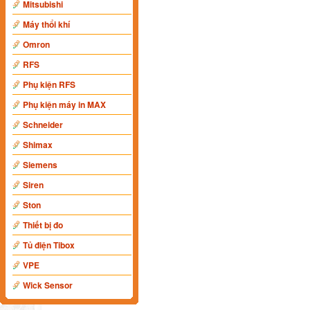
Mitsubishi
Máy thổi khí
Omron
RFS
Phụ kiện RFS
Phụ kiện máy in MAX
Schneider
Shimax
Siemens
Siren
Ston
Thiết bị đo
Tủ điện Tibox
VPE
Wick Sensor