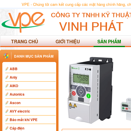
VPE - Chúng tôi cam kết cung cấp các mặt hàng chính hãng, chất
TRANG CHỦ
GIỚI THIỆU
SẢN PHẨM
DANH MỤC SẢN PHẨM
ABB
Anly
AIKO
Autonics
Ascon
AVY electric
Báo mất khí VPE
Cáp điện