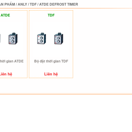
ẢN PHẨM
/
ANLY
/
TDF / ATDE DEFROST TIMER
ATDE
TDF
thời gian ATDE
Bộ đặt thời gian TDF
Liên hệ
Liên hệ