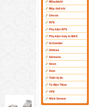
Mitsubishi
Máy thổi khí
Omron
RFS
Phụ kiện RFS
Phụ kiện máy in MAX
Schneider
Shimax
Siemens
Siren
Ston
Thiết bị đo
Tủ điện Tibox
VPE
Wick Sensor