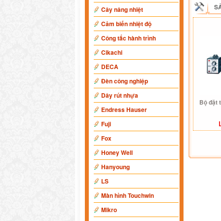
S
Cây nâng nhiệt
Cảm biến nhiệt độ
Công tắc hành trình
Cikachi
DECA
Đèn công nghiệp
Dây rút nhựa
Bộ đặt 
Endress Hauser
Fuji
Fox
Honey Well
Hanyoung
LS
Màn hình Touchwin
Mikro