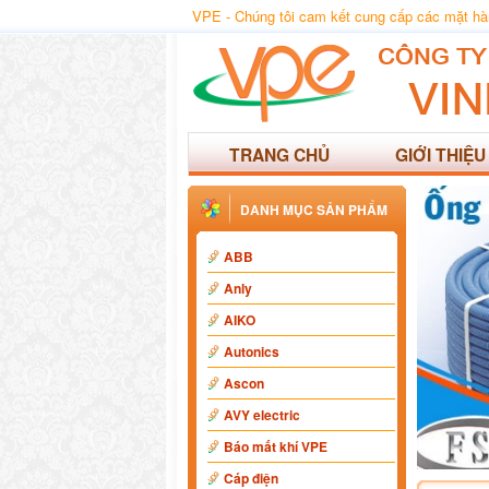
VPE - Chúng tôi cam kết cung cấp các mặt hàng
TRANG CHỦ
GIỚI THIỆU
DANH MỤC SẢN PHẨM
ABB
Anly
AIKO
Autonics
Ascon
AVY electric
Báo mất khí VPE
Cáp điện