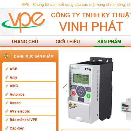
VPE - Chúng tôi cam kết cung cấp các mặt hàng chính hãng, chất
TRANG CHỦ
GIỚI THIỆU
SẢN PHẨM
DANH MỤC SẢN PHẨM
ABB
Anly
AIKO
Autonics
Ascon
AVY electric
Báo mất khí VPE
Cáp điện