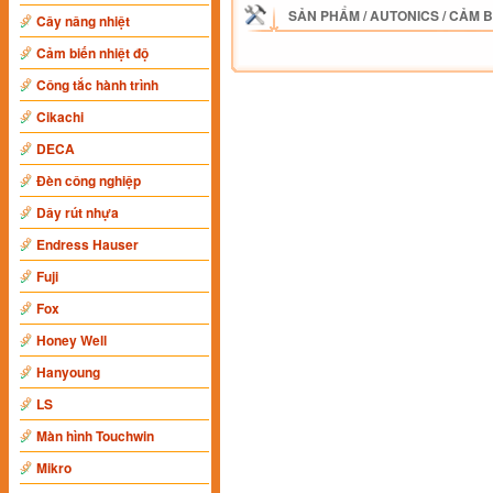
SẢN PHẨM
/
AUTONICS
/
CẢM B
Cây nâng nhiệt
Cảm biến nhiệt độ
Công tắc hành trình
Cikachi
DECA
Đèn công nghiệp
Dây rút nhựa
Endress Hauser
Fuji
Fox
Honey Well
Hanyoung
LS
Màn hình Touchwin
Mikro