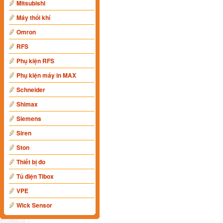
Mitsubishi
Máy thổi khí
Omron
RFS
Phụ kiện RFS
Phụ kiện máy in MAX
Schneider
Shimax
Siemens
Siren
Ston
Thiết bị đo
Tủ điện Tibox
VPE
Wick Sensor