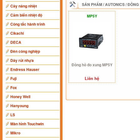
SẢN PHẨM
/
AUTONICS
/
ĐỒNG 
Cây nâng nhiệt
Cảm biến nhiệt độ
MP5Y
Công tắc hành trình
Cikachi
DECA
Đèn công nghiệp
Dây rút nhựa
Đồng hồ đo xung MP5Y
Endress Hauser
Liên hệ
Fuji
Fox
Honey Well
Hanyoung
LS
Màn hình Touchwin
Mikro