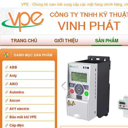
VPE - Chúng tôi cam kết cung cấp các mặt hàng chính hãng, chất
TRANG CHỦ
GIỚI THIỆU
SẢN PHẨM
DANH MỤC SẢN PHẨM
ABB
Anly
AIKO
Autonics
Ascon
AVY electric
Báo mất khí VPE
Cáp điện