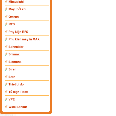
Mitsubishi
Máy thổi khí
Omron
RFS
Phụ kiện RFS
Phụ kiện máy in MAX
Schneider
Shimax
Siemens
Siren
Ston
Thiết bị đo
Tủ điện Tibox
VPE
Wick Sensor