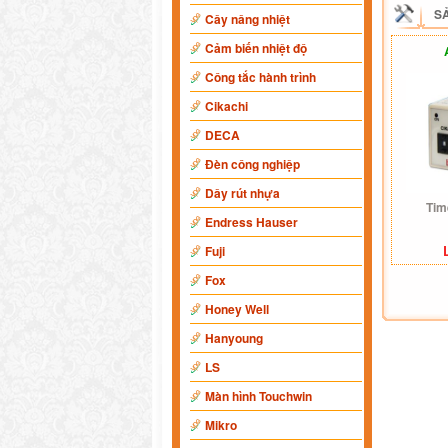
S
Cây nâng nhiệt
Cảm biến nhiệt độ
Công tắc hành trình
Cikachi
DECA
Đèn công nghiệp
Dây rút nhựa
Tim
Endress Hauser
Fuji
Fox
Honey Well
Hanyoung
LS
Màn hình Touchwin
Mikro