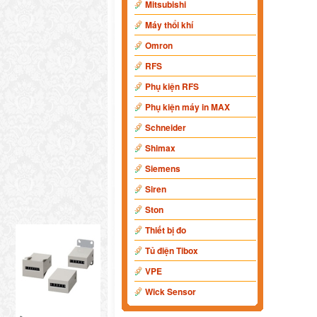
Mitsubishi
Máy thổi khí
Omron
RFS
Phụ kiện RFS
Phụ kiện máy in MAX
Schneider
Shimax
Siemens
Siren
Ston
Thiết bị đo
Tủ điện Tibox
VPE
Wick Sensor