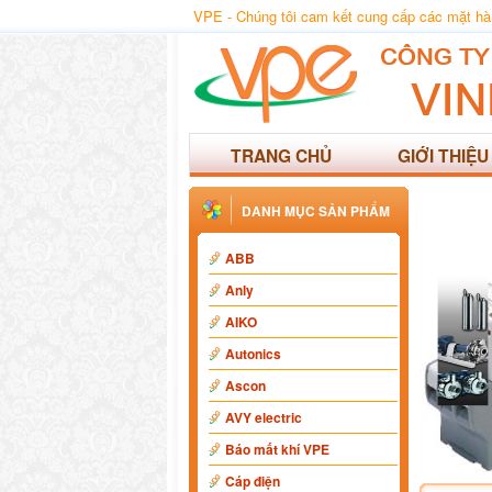
VPE - Chúng tôi cam kết cung cấp các mặt hàng
TRANG CHỦ
GIỚI THIỆU
DANH MỤC SẢN PHẨM
ABB
Anly
AIKO
Autonics
Ascon
AVY electric
Báo mất khí VPE
Cáp điện