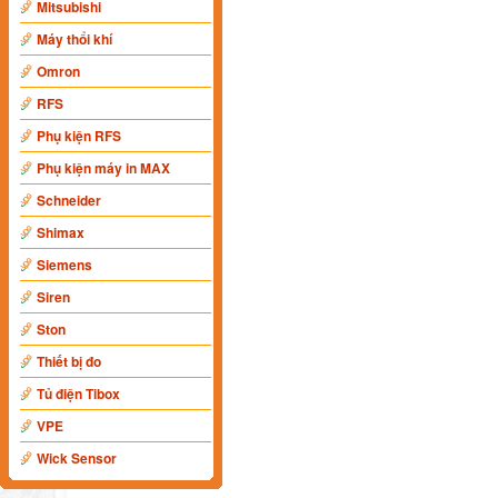
Mitsubishi
Máy thổi khí
Omron
RFS
Phụ kiện RFS
Phụ kiện máy in MAX
Schneider
Shimax
Siemens
Siren
Ston
Thiết bị đo
Tủ điện Tibox
VPE
Wick Sensor