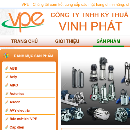
VPE - Chúng tôi cam kết cung cấp các mặt hàng chính hãng, chất
TRANG CHỦ
GIỚI THIỆU
SẢN PHẨM
DANH MỤC SẢN PHẨM
ABB
Anly
AIKO
Autonics
Ascon
AVY electric
Báo mất khí VPE
Cáp điện