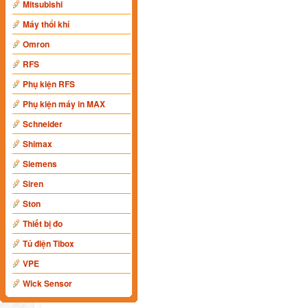
Mitsubishi
Máy thổi khí
Omron
RFS
Phụ kiện RFS
Phụ kiện máy in MAX
Schneider
Shimax
Siemens
Siren
Ston
Thiết bị đo
Tủ điện Tibox
VPE
Wick Sensor