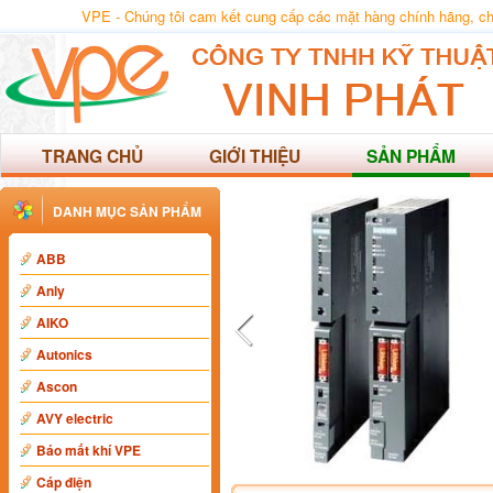
VPE - Chúng tôi cam kết cung cấp các mặt hàng chính hãng, chất
TRANG CHỦ
GIỚI THIỆU
SẢN PHẨM
DANH MỤC SẢN PHẨM
ABB
Anly
AIKO
Autonics
Ascon
AVY electric
Báo mất khí VPE
Cáp điện