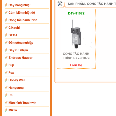
SẢN PHẨM
/
CÔNG TẮC HÀNH 
Cây nâng nhiệt
Cảm biến nhiệt độ
D4V-8107Z
Công tắc hành trình
Cikachi
DECA
Đèn công nghiệp
Dây rút nhựa
CÔNG TẮC HÀNH
Endress Hauser
TRÌNH D4V-8107Z
Liên hệ
Fuji
Fox
Honey Well
Hanyoung
LS
Màn hình Touchwin
Mikro