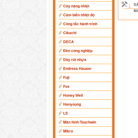
S
Cây nâng nhiệt
M
Cảm biến nhiệt độ
Công tắc hành trình
Cikachi
DECA
Đèn công nghiệp
Dây rút nhựa
Endress Hauser
Fuji
Fox
Honey Well
Hanyoung
LS
Màn hình Touchwin
Mikro