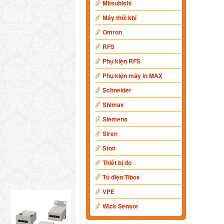
Mitsubishi
Máy thổi khí
Omron
RFS
Phụ kiện RFS
Phụ kiện máy in MAX
Schneider
Shimax
Siemens
Siren
Ston
Thiết bị đo
Tủ điện Tibox
VPE
Wick Sensor