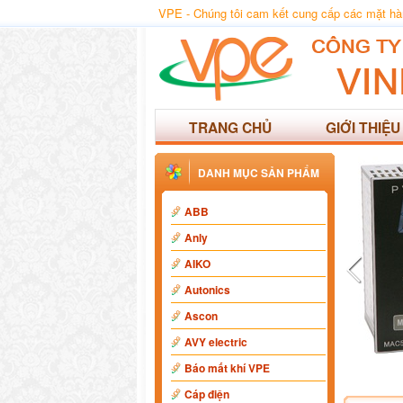
VPE - Chúng tôi cam kết cung cấp các mặt hàng
TRANG CHỦ
GIỚI THIỆU
DANH MỤC SẢN PHẨM
ABB
Anly
AIKO
Autonics
Ascon
AVY electric
Báo mất khí VPE
Cáp điện