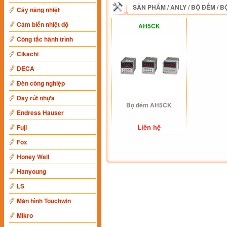
SẢN PHẨM
/
ANLY
/
BỘ ĐẾM
/
B
Cây nâng nhiệt
Cảm biến nhiệt độ
AH5CK
Công tắc hành trình
Cikachi
DECA
Đèn công nghiệp
Dây rút nhựa
Bộ đếm AH5CK
Endress Hauser
Liên hệ
Fuji
Fox
Honey Well
Hanyoung
LS
Màn hình Touchwin
Mikro