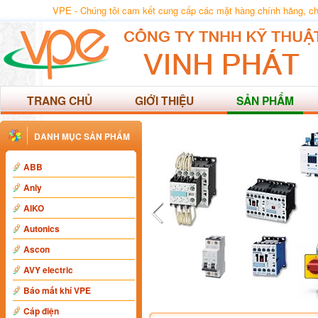
VPE - Chúng tôi cam kết cung cấp các mặt hàng chính hãng, chất
TRANG CHỦ
GIỚI THIỆU
SẢN PHẨM
DANH MỤC SẢN PHẨM
ABB
Anly
AIKO
Autonics
Ascon
AVY electric
Báo mất khí VPE
Cáp điện