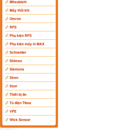
Mitsubishi
Máy thổi khí
Omron
RFS
Phụ kiện RFS
Phụ kiện máy in MAX
Schneider
Shimax
Siemens
Siren
Ston
Thiết bị đo
Tủ điện Tibox
VPE
Wick Sensor