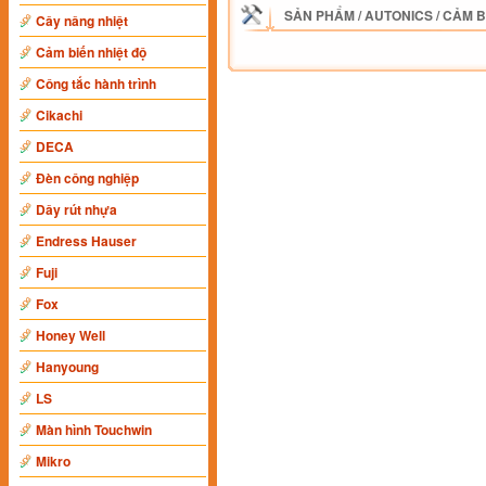
SẢN PHẨM
/
AUTONICS
/
CẢM B
Cây nâng nhiệt
Cảm biến nhiệt độ
Công tắc hành trình
Cikachi
DECA
Đèn công nghiệp
Dây rút nhựa
Endress Hauser
Fuji
Fox
Honey Well
Hanyoung
LS
Màn hình Touchwin
Mikro