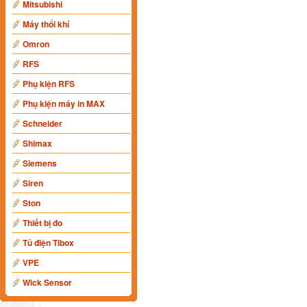
Mitsubishi
Máy thổi khí
Omron
RFS
Phụ kiện RFS
Phụ kiện máy in MAX
Schneider
Shimax
Siemens
Siren
Ston
Thiết bị đo
Tủ điện Tibox
VPE
Wick Sensor