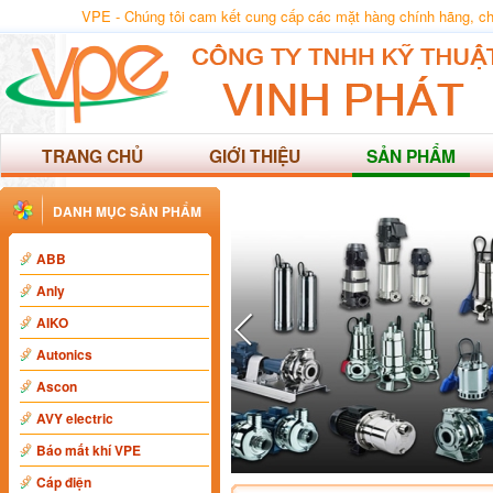
VPE - Chúng tôi cam kết cung cấp các mặt hàng chính hãng, chất
TRANG CHỦ
GIỚI THIỆU
SẢN PHẨM
DANH MỤC SẢN PHẨM
ABB
Anly
AIKO
Autonics
Ascon
AVY electric
Báo mất khí VPE
Cáp điện