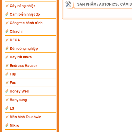
SẢN PHẨM
/
AUTONICS
/
CẢM B
Cây nâng nhiệt
Cảm biến nhiệt độ
Công tắc hành trình
Cikachi
DECA
Đèn công nghiệp
Dây rút nhựa
Endress Hauser
Fuji
Fox
Honey Well
Hanyoung
LS
Màn hình Touchwin
Mikro