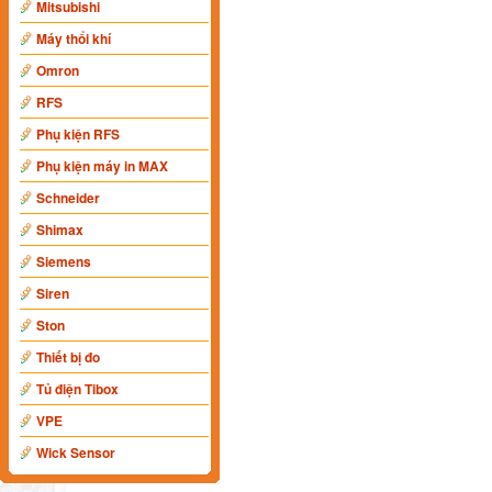
Mitsubishi
Máy thổi khí
Omron
RFS
Phụ kiện RFS
Phụ kiện máy in MAX
Schneider
Shimax
Siemens
Siren
Ston
Thiết bị đo
Tủ điện Tibox
VPE
Wick Sensor