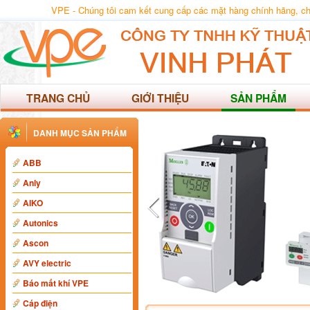
VPE - Chúng tôi cam kết cung cấp các mặt hàng chính hãng, chất
TRANG CHỦ
GIỚI THIỆU
SẢN PHẨM
DANH MỤC SẢN PHẨM
ABB
Anly
AIKO
Autonics
Ascon
AVY electric
Báo mất khí VPE
Cáp điện