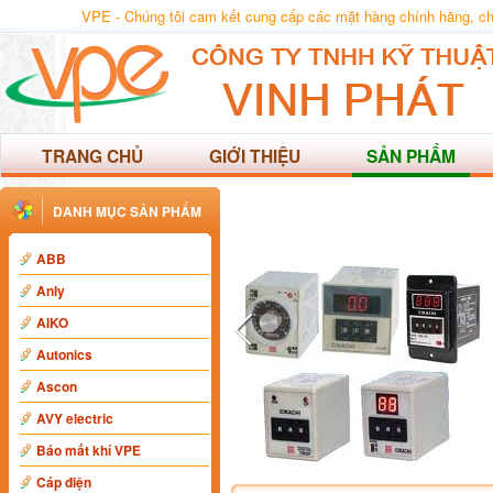
VPE - Chúng tôi cam kết cung cấp các mặt hàng chính hãng, chất
TRANG CHỦ
GIỚI THIỆU
SẢN PHẨM
DANH MỤC SẢN PHẨM
ABB
Anly
AIKO
Autonics
Ascon
AVY electric
Báo mất khí VPE
Cáp điện