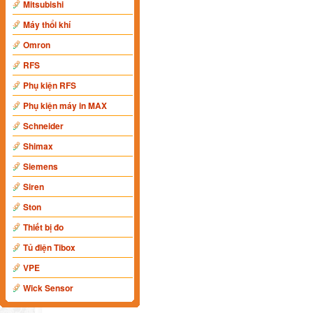
Mitsubishi
Máy thổi khí
Omron
RFS
Phụ kiện RFS
Phụ kiện máy in MAX
Schneider
Shimax
Siemens
Siren
Ston
Thiết bị đo
Tủ điện Tibox
VPE
Wick Sensor