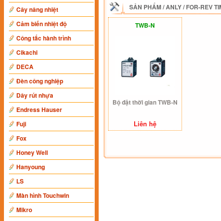
SẢN PHẨM
/
ANLY
/
FOR-REV T
Cây nâng nhiệt
Cảm biến nhiệt độ
TWB-N
Công tắc hành trình
Cikachi
DECA
Đèn công nghiệp
Dây rút nhựa
Bộ đặt thời gian TWB-N
Endress Hauser
Liên hệ
Fuji
Fox
Honey Well
Hanyoung
LS
Màn hình Touchwin
Mikro