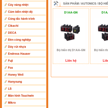
SẢN PHẨM
/
AUTONICS
/
BỘ HIỂ
Cây nâng nhiệt
Cảm biến nhiệt độ
D1AA-GN
D1A
Công tắc hành trình
Cikachi
DECA
Đèn công nghiệp
Dây rút nhựa
Bộ hiển thị D1AA-GN
Bộ hiển t
Endress Hauser
Liên hệ
Liê
Fuji
Fox
Honey Well
Hanyoung
LS
Màn hình Touchwin
Mikro