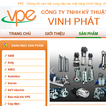
VPE - Chúng tôi cam kết cung cấp các mặt hàng chính hãng, chất
TRANG CHỦ
GIỚI THIỆU
SẢN PHẨM
DANH MỤC SẢN PHẨM
ABB
Anly
AIKO
Autonics
Ascon
AVY electric
Báo mất khí VPE
Cáp điện