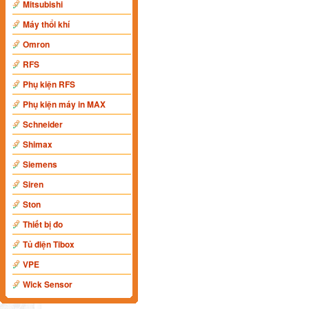
Mitsubishi
Máy thổi khí
Omron
RFS
Phụ kiện RFS
Phụ kiện máy in MAX
Schneider
Shimax
Siemens
Siren
Ston
Thiết bị đo
Tủ điện Tibox
VPE
Wick Sensor