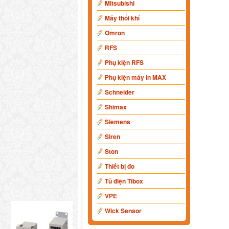
Mitsubishi
Máy thổi khí
Omron
RFS
Phụ kiện RFS
Phụ kiện máy in MAX
Schneider
Shimax
Siemens
Siren
Ston
Thiết bị đo
Tủ điện Tibox
VPE
Wick Sensor