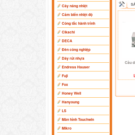
S
Cây nâng nhiệt
Cảm biến nhiệt độ
Công tắc hành trình
Cikachi
DECA
Đèn công nghiệp
Dây rút nhựa
Cầu 
Endress Hauser
Fuji
Fox
Honey Well
Hanyoung
LS
Màn hình Touchwin
Mikro