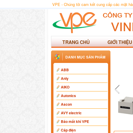
VPE - Chúng tôi cam kết cung cấp các mặt hàng
TRANG CHỦ
GIỚI THIỆU
DANH MỤC SẢN PHẨM
ABB
Anly
AIKO
Autonics
Ascon
AVY electric
Báo mất khí VPE
Cáp điện