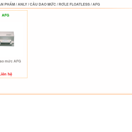
ẢN PHẨM
/
ANLY
/
CẦU DAO MỨC
/
RƠLE FLOATLESS
/
AFG
AFG
dao mức AFG
Liên hệ