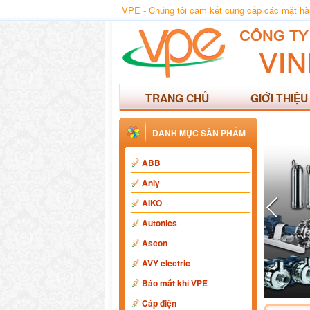
VPE - Chúng tôi cam kết cung cấp các mặt hàng
TRANG CHỦ
GIỚI THIỆU
DANH MỤC SẢN PHẨM
ABB
Anly
AIKO
Autonics
Ascon
AVY electric
Báo mất khí VPE
Cáp điện