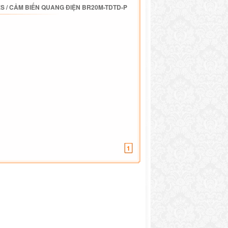
ES
/
CẢM BIẾN QUANG ĐIỆN BR20M-TDTD-P
1