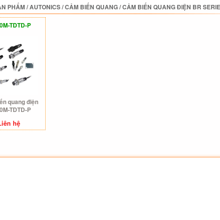
ẢN PHẨM
/
AUTONICS
/
CẢM BIẾN QUANG
/
CẢM BIẾN QUANG ĐIỆN BR SERI
0M-TDTD-P
ến quang điện
0M-TDTD-P
Liên hệ