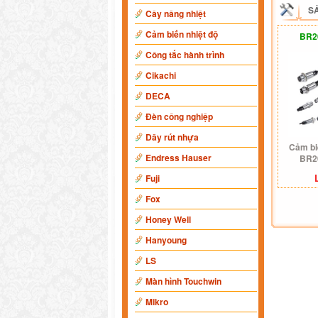
S
Cây nâng nhiệt
Cảm biến nhiệt độ
BR2
Công tắc hành trình
Cikachi
DECA
Đèn công nghiệp
Dây rút nhựa
Cảm bi
Endress Hauser
BR2
Fuji
Fox
Honey Well
Hanyoung
LS
Màn hình Touchwin
Mikro