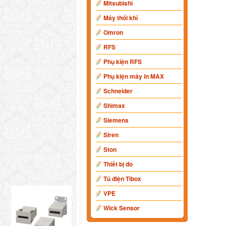
Mitsubishi
Máy thổi khí
Omron
RFS
Phụ kiện RFS
Phụ kiện máy in MAX
Schneider
Shimax
Siemens
Siren
Ston
Thiết bị đo
Tủ điện Tibox
VPE
Wick Sensor