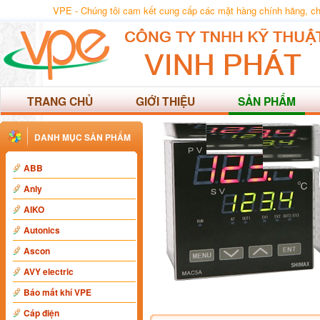
VPE - Chúng tôi cam kết cung cấp các mặt hàng chính hãng, chất
TRANG CHỦ
GIỚI THIỆU
SẢN PHẨM
DANH MỤC SẢN PHẨM
ABB
Anly
AIKO
Autonics
Ascon
AVY electric
Báo mất khí VPE
Cáp điện