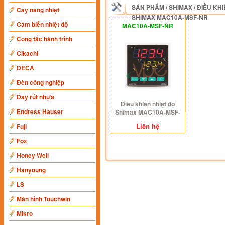
SẢN PHẨM
/
SHIMAX
/
ĐIỀU KHI
Cây nâng nhiệt
SHIMAX MAC10A-MSF-NR
Cảm biến nhiệt độ
MAC10A-MSF-NR
Công tắc hành trình
Cikachi
DECA
Đèn công nghiệp
Dây rút nhựa
Điều khiển nhiệt độ
Endress Hauser
Shimax MAC10A-MSF-
NR
Liên hệ
Fuji
Fox
Honey Well
Hanyoung
LS
Màn hình Touchwin
Mikro