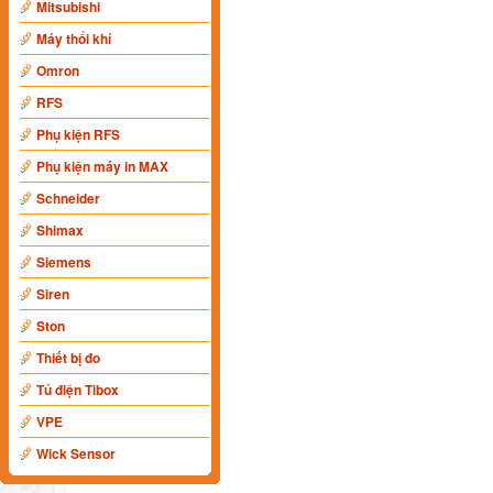
Mitsubishi
Máy thổi khí
Omron
RFS
Phụ kiện RFS
Phụ kiện máy in MAX
Schneider
Shimax
Siemens
Siren
Ston
Thiết bị đo
Tủ điện Tibox
VPE
Wick Sensor