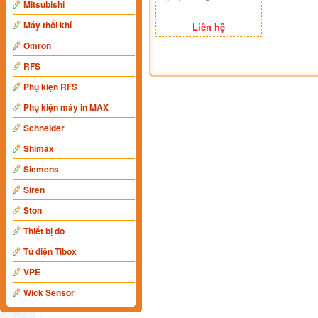
Mitsubishi
Máy thổi khí
Liên hệ
Omron
RFS
Phụ kiện RFS
Phụ kiện máy in MAX
Schneider
Shimax
Siemens
Siren
Ston
Thiết bị đo
Tủ điện Tibox
VPE
Wick Sensor