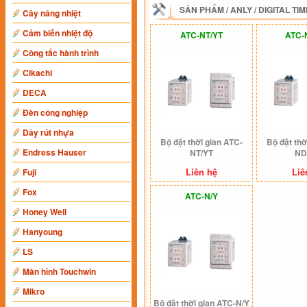
SẢN PHẨM
/
ANLY
/
DIGITAL TI
Cây nâng nhiệt
Cảm biến nhiệt độ
ATC-NT/YT
ATC-
Công tắc hành trình
Cikachi
DECA
Đèn công nghiệp
Dây rút nhựa
Bộ đặt thời gian ATC-
Bộ đặt thờ
Endress Hauser
NT/YT
ND
Liên hệ
Liê
Fuji
Fox
ATC-N/Y
Honey Well
Hanyoung
LS
Màn hình Touchwin
Mikro
Bộ đặt thời gian ATC-N/Y