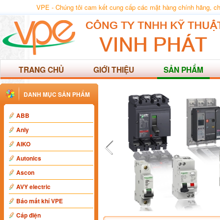
VPE - Chúng tôi cam kết cung cấp các mặt hàng chính hãng, chất
TRANG CHỦ
GIỚI THIỆU
SẢN PHẨM
DANH MỤC SẢN PHẨM
ABB
Anly
AIKO
Autonics
Ascon
AVY electric
Báo mất khí VPE
Cáp điện