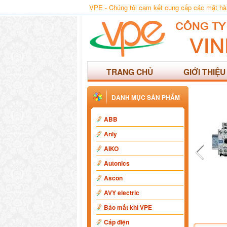
VPE - Chúng tôi cam kết cung cấp các mặt hàng
TRANG CHỦ
GIỚI THIỆU
DANH MỤC SẢN PHẨM
ABB
Anly
AIKO
Autonics
Ascon
AVY electric
Báo mất khí VPE
Cáp điện