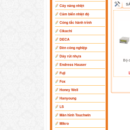
S
Cây nâng nhiệt
Cảm biến nhiệt độ
Công tắc hành trình
Cikachi
DECA
Đèn công nghiệp
Dây rút nhựa
Bộ 
Endress Hauser
Fuji
Fox
Honey Well
Hanyoung
LS
Màn hình Touchwin
Mikro