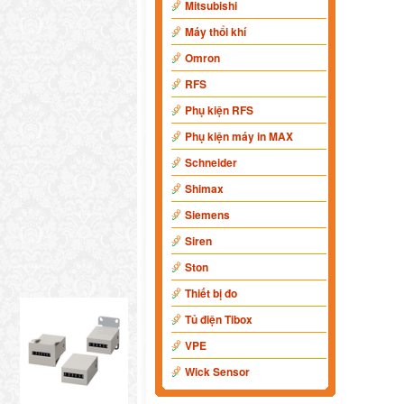
Mitsubishi
Máy thổi khí
Omron
RFS
Phụ kiện RFS
Phụ kiện máy in MAX
Schneider
Shimax
Siemens
Siren
Ston
Thiết bị đo
Tủ điện Tibox
VPE
Wick Sensor