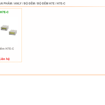
ẢN PHẨM
/
ANLY
/
BỘ ĐẾM
/
BỘ ĐẾM H7E
/
H7E-C
H7E-C
đếm H7E-C
Liên hệ