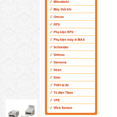
Mitsubishi
Máy thổi khí
Omron
RFS
Phụ kiện RFS
Phụ kiện máy in MAX
Schneider
Shimax
Siemens
Siren
Ston
Thiết bị đo
Tủ điện Tibox
VPE
Wick Sensor