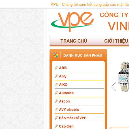
VPE - Chúng tôi cam kết cung cấp các mặt hàng
TRANG CHỦ
GIỚI THIỆU
DANH MỤC SẢN PHẨM
ABB
Anly
AIKO
Autonics
Ascon
AVY electric
Báo mất khí VPE
Cáp điện