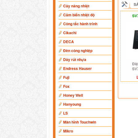
S
Cây nâng nhiệt
Cảm biến nhiệt độ
SV
Công tắc hành trình
Cikachi
DECA
Đèn công nghiệp
Dây rút nhựa
Điệ
Endress Hauser
SV
Fuji
Fox
Honey Well
Hanyoung
LS
Màn hình Touchwin
Mikro