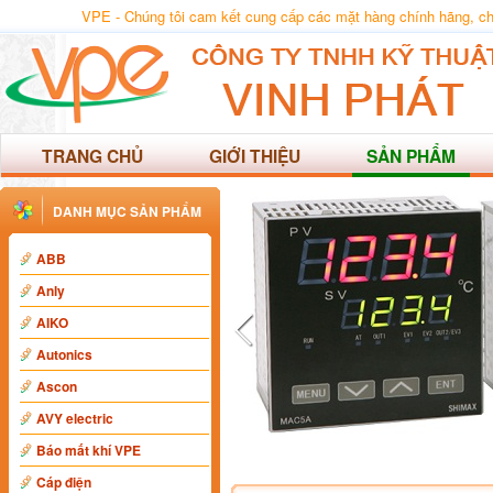
VPE - Chúng tôi cam kết cung cấp các mặt hàng chính hãng, chất
TRANG CHỦ
GIỚI THIỆU
SẢN PHẨM
DANH MỤC SẢN PHẨM
ABB
Anly
AIKO
Autonics
Ascon
AVY electric
Báo mất khí VPE
Cáp điện