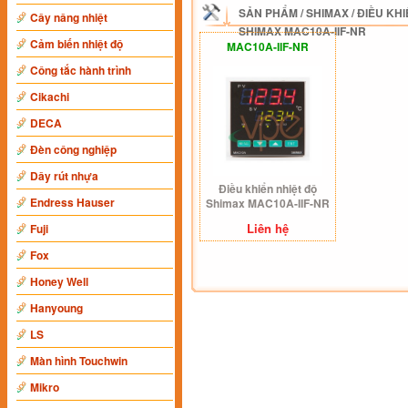
SẢN PHẨM
/
SHIMAX
/
ĐIỀU KHI
Cây nâng nhiệt
SHIMAX MAC10A-IIF-NR
Cảm biến nhiệt độ
MAC10A-IIF-NR
Công tắc hành trình
Cikachi
DECA
Đèn công nghiệp
Dây rút nhựa
Điều khiển nhiệt độ
Endress Hauser
Shimax MAC10A-IIF-NR
Liên hệ
Fuji
Fox
Honey Well
Hanyoung
LS
Màn hình Touchwin
Mikro