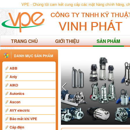
VPE - Chúng tôi cam kết cung cấp các mặt hàng chính hãng, chất
TRANG CHỦ
GIỚI THIỆU
SẢN PHẨM
DANH MỤC SẢN PHẨM
ABB
Anly
AIKO
Autonics
Ascon
AVY electric
Báo mất khí VPE
Cáp điện