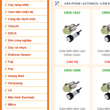
SẢN PHẨM
/
AUTONICS
/
CẢM B
Cây nâng nhiệt
Cảm biến nhiệt độ
CR30-15AC
CR30
Công tắc hành trình
Cikachi
DECA
Đèn công nghiệp
Dây rút nhựa
Cảm biến tiệm cận
Cảm biến
Endress Hauser
CR30-15AC
CR30
Liên hệ
Liê
Fuji
Fox
CR30-15DN
CR30
Honey Well
Hanyoung
LS
Màn hình Touchwin
Mikro
Cảm biến tiệm cận
Cảm biến