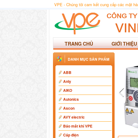
VPE - Chúng tôi cam kết cung cấp các mặt hàng
TRANG CHỦ
GIỚI THIỆU
DANH MỤC SẢN PHẨM
ABB
Anly
AIKO
Autonics
Ascon
AVY electric
Báo mất khí VPE
Cáp điện