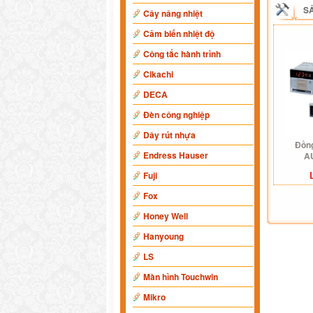
S
Cây nâng nhiệt
Cảm biến nhiệt độ
Công tắc hành trình
Cikachi
DECA
Đèn công nghiệp
Dây rút nhựa
Đồng
Endress Hauser
A
Fuji
Fox
Honey Well
Hanyoung
LS
Màn hình Touchwin
Mikro