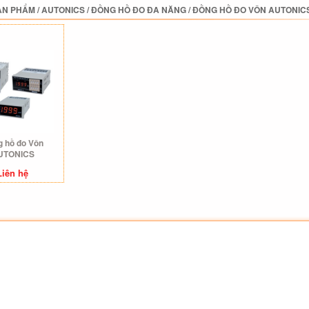
ẢN PHẨM
/
AUTONICS
/
ĐỒNG HỒ ĐO ĐA NĂNG
/
ĐỒNG HỒ ĐO VÔN AUTONIC
 hồ đo Vôn
UTONICS
Liên hệ