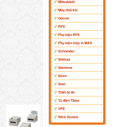
Mitsubishi
Máy thổi khí
Omron
RFS
Phụ kiện RFS
Phụ kiện máy in MAX
Schneider
Shimax
Siemens
Siren
Ston
Thiết bị đo
Tủ điện Tibox
VPE
Wick Sensor