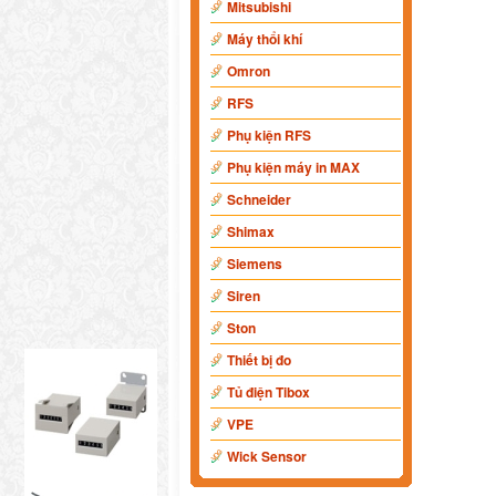
Mitsubishi
Máy thổi khí
Omron
RFS
Phụ kiện RFS
Phụ kiện máy in MAX
Schneider
Shimax
Siemens
Siren
Ston
Thiết bị đo
Tủ điện Tibox
VPE
Wick Sensor