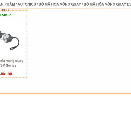
ẢN PHẨM
/
AUTONICS
/
BỘ MÃ HOÁ VÒNG QUAY
/
BỘ MÃ HÓA VÒNG QUAY E5
ERIES
E50SP
hóa vòng quay
SP Series
Liên hệ