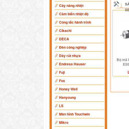
S
Cây nâng nhiệt
S
Cảm biến nhiệt độ
Công tắc hành trình
Cikachi
DECA
Đèn công nghiệp
Dây rút nhựa
Bộ mã 
Endress Hauser
E50
Fuji
Fox
Honey Well
Hanyoung
LS
Màn hình Touchwin
Mikro