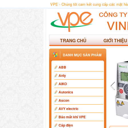
VPE - Chúng tôi cam kết cung cấp các mặt hàng
TRANG CHỦ
GIỚI THIỆU
DANH MỤC SẢN PHẨM
ABB
Anly
AIKO
Autonics
Ascon
AVY electric
Báo mất khí VPE
Cáp điện