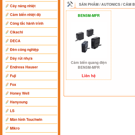
SẢN PHẨM
/
AUTONICS
/
CẢM B
Cây nâng nhiệt
Cảm biến nhiệt độ
BEN5M-MFR
Công tắc hành trình
Cikachi
DECA
Đèn công nghiệp
Dây rút nhựa
Cảm biến quang điện
Endress Hauser
BEN5M-MFR
Liên hệ
Fuji
Fox
Honey Well
Hanyoung
LS
Màn hình Touchwin
Mikro