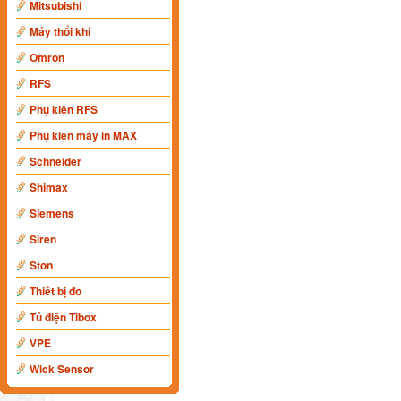
Mitsubishi
Máy thổi khí
Omron
RFS
Phụ kiện RFS
Phụ kiện máy in MAX
Schneider
Shimax
Siemens
Siren
Ston
Thiết bị đo
Tủ điện Tibox
VPE
Wick Sensor