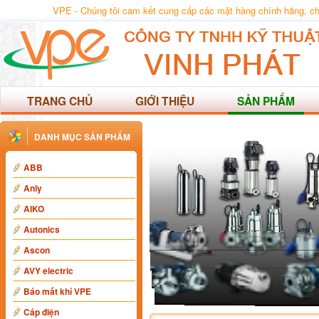
VPE - Chúng tôi cam kết cung cấp các mặt hàng chính hãng, chất
TRANG CHỦ
GIỚI THIỆU
SẢN PHẨM
DANH MỤC SẢN PHẨM
ABB
Anly
AIKO
Autonics
Ascon
AVY electric
Báo mất khí VPE
Cáp điện