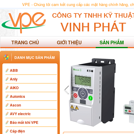
VPE - Chúng tôi cam kết cung cấp các mặt hàng chính hãng, chất
TRANG CHỦ
GIỚI THIỆU
SẢN PHẨM
DANH MỤC SẢN PHẨM
ABB
Anly
AIKO
Autonics
Ascon
AVY electric
Báo mất khí VPE
Cáp điện