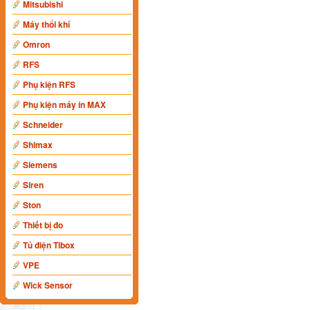
Mitsubishi
Máy thổi khí
Omron
RFS
Phụ kiện RFS
Phụ kiện máy in MAX
Schneider
Shimax
Siemens
Siren
Ston
Thiết bị đo
Tủ điện Tibox
VPE
Wick Sensor