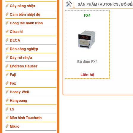
SẢN PHẨM
/
AUTONICS
/
BỘ ĐẾ
Cây nâng nhiệt
Cảm biến nhiệt độ
FX4
Công tắc hành trình
Cikachi
DECA
Đèn công nghiệp
Dây rút nhựa
Bộ đếm FX4
Endress Hauser
Liên hệ
Fuji
Fox
Honey Well
Hanyoung
LS
Màn hình Touchwin
Mikro