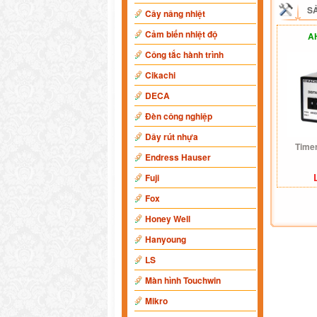
S
Cây nâng nhiệt
Cảm biến nhiệt độ
A
Công tắc hành trình
Cikachi
DECA
Đèn công nghiệp
Dây rút nhựa
Time
Endress Hauser
Fuji
Fox
Honey Well
Hanyoung
LS
Màn hình Touchwin
Mikro