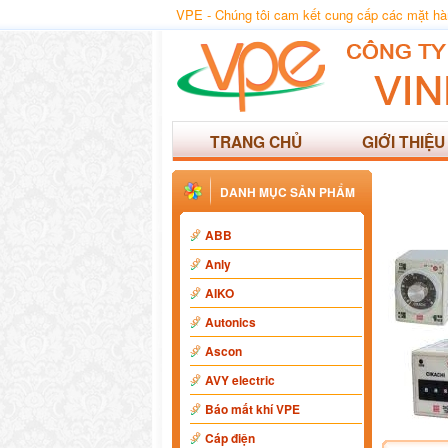
VPE - Chúng tôi cam kết cung cấp các mặt hàng
TRANG CHỦ
GIỚI THIỆU
DANH MỤC SẢN PHẨM
ABB
Anly
AIKO
Autonics
Ascon
AVY electric
Báo mất khí VPE
Cáp điện