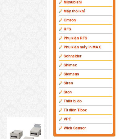
Mitsubishi
Máy thổi khí
Omron
RFS
Phụ kiện RFS
Phụ kiện máy in MAX
Schneider
Shimax
Siemens
Siren
Ston
Thiết bị đo
Tủ điện Tibox
VPE
Wick Sensor