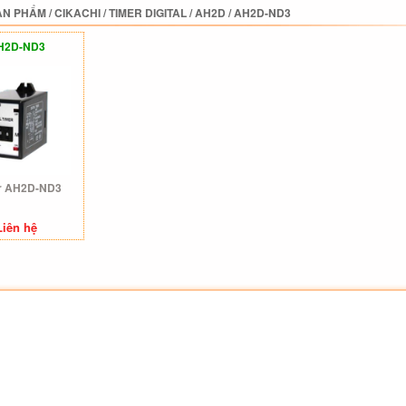
ẢN PHẨM
/
CIKACHI
/
TIMER DIGITAL
/
AH2D
/
AH2D-ND3
H2D-ND3
r AH2D-ND3
Liên hệ