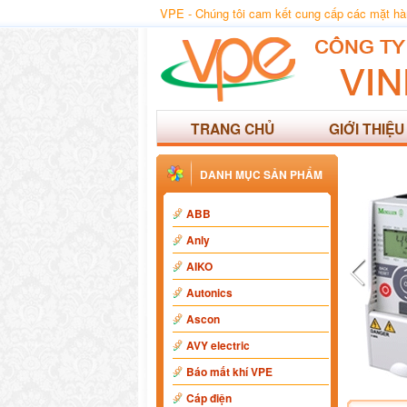
VPE - Chúng tôi cam kết cung cấp các mặt hàng
TRANG CHỦ
GIỚI THIỆU
DANH MỤC SẢN PHẨM
ABB
Anly
AIKO
Autonics
Ascon
AVY electric
Báo mất khí VPE
Cáp điện