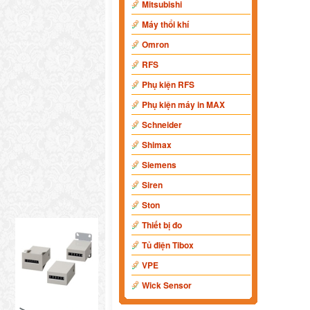
Mitsubishi
Máy thổi khí
Omron
RFS
Phụ kiện RFS
Phụ kiện máy in MAX
Schneider
Shimax
Siemens
Siren
Ston
Thiết bị đo
Tủ điện Tibox
VPE
Wick Sensor