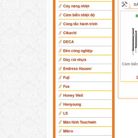
S
Cây nâng nhiệt
Cảm biến nhiệt độ
B
Công tắc hành trình
Cikachi
DECA
Đèn công nghiệp
Dây rút nhựa
Cảm biế
Endress Hauser
Fuji
Fox
Honey Well
Hanyoung
LS
Màn hình Touchwin
Mikro