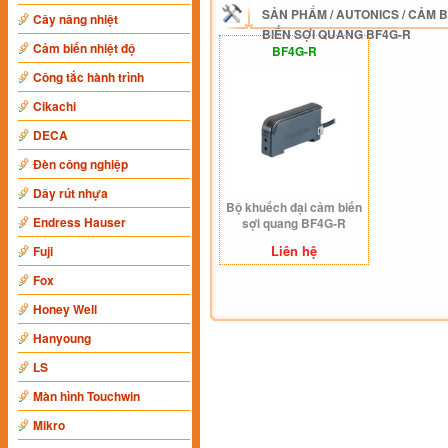
SẢN PHẨM
/
AUTONICS
/
CẢM B
Cây nâng nhiệt
BIẾN SỢI QUANG BF4G-R
Cảm biến nhiệt độ
BF4G-R
Công tắc hành trình
Cikachi
DECA
Đèn công nghiệp
Dây rút nhựa
Bộ khuếch đại cảm biến
Endress Hauser
sợi quang BF4G-R
Liên hệ
Fuji
Fox
Honey Well
Hanyoung
LS
Màn hình Touchwin
Mikro