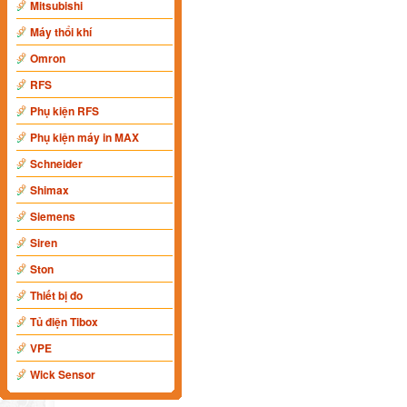
Mitsubishi
Máy thổi khí
Omron
RFS
Phụ kiện RFS
Phụ kiện máy in MAX
Schneider
Shimax
Siemens
Siren
Ston
Thiết bị đo
Tủ điện Tibox
VPE
Wick Sensor