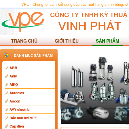
VPE - Chúng tôi cam kết cung cấp các mặt hàng chính hãng, chất
TRANG CHỦ
GIỚI THIỆU
SẢN PHẨM
DANH MỤC SẢN PHẨM
ABB
Anly
AIKO
Autonics
Ascon
AVY electric
Báo mất khí VPE
Cáp điện