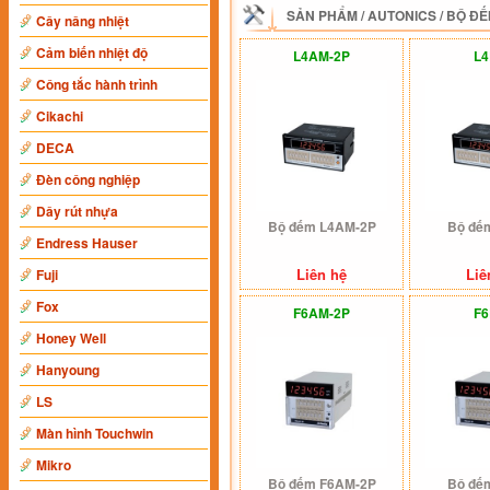
SẢN PHẨM
/
AUTONICS
/
BỘ ĐẾ
Cây nâng nhiệt
Cảm biến nhiệt độ
L4AM-2P
L
Công tắc hành trình
Cikachi
DECA
Đèn công nghiệp
Dây rút nhựa
Bộ đếm L4AM-2P
Bộ đế
Endress Hauser
Liên hệ
Liê
Fuji
Fox
F6AM-2P
F
Honey Well
Hanyoung
LS
Màn hình Touchwin
Mikro
Bộ đếm F6AM-2P
Bộ đế