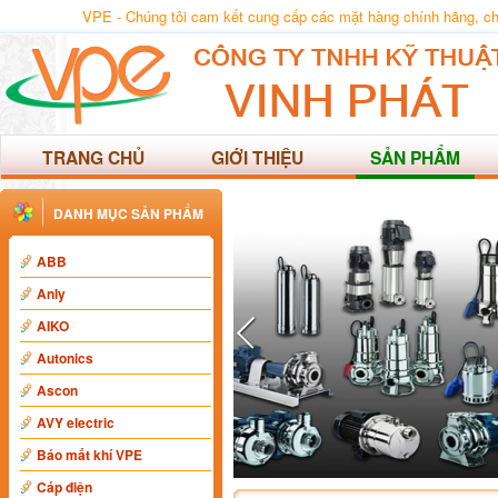
VPE - Chúng tôi cam kết cung cấp các mặt hàng chính hãng, chất
TRANG CHỦ
GIỚI THIỆU
SẢN PHẨM
DANH MỤC SẢN PHẨM
ABB
Anly
AIKO
Autonics
Ascon
AVY electric
Báo mất khí VPE
Cáp điện