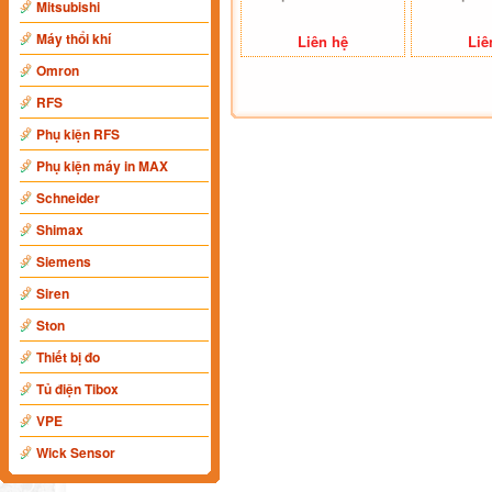
Mitsubishi
Máy thổi khí
Liên hệ
Liê
Omron
RFS
Phụ kiện RFS
Phụ kiện máy in MAX
Schneider
Shimax
Siemens
Siren
Ston
Thiết bị đo
Tủ điện Tibox
VPE
Wick Sensor