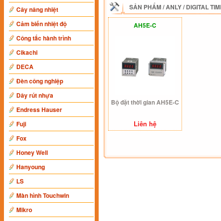
SẢN PHẨM
/
ANLY
/
DIGITAL TI
Cây nâng nhiệt
Cảm biến nhiệt độ
AH5E-C
Công tắc hành trình
Cikachi
DECA
Đèn công nghiệp
Dây rút nhựa
Bộ đặt thời gian AH5E-C
Endress Hauser
Liên hệ
Fuji
Fox
Honey Well
Hanyoung
LS
Màn hình Touchwin
Mikro