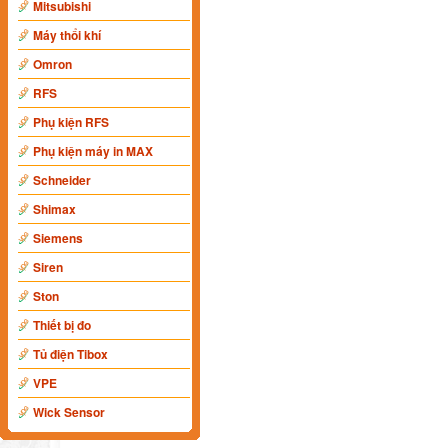
Mitsubishi
Máy thổi khí
Omron
RFS
Phụ kiện RFS
Phụ kiện máy in MAX
Schneider
Shimax
Siemens
Siren
Ston
Thiết bị đo
Tủ điện Tibox
VPE
Wick Sensor