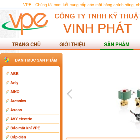
VPE - Chúng tôi cam kết cung cấp các mặt hàng chính hãng, chất
TRANG CHỦ
GIỚI THIỆU
SẢN PHẨM
DANH MỤC SẢN PHẨM
ABB
Anly
AIKO
Autonics
Ascon
AVY electric
Báo mất khí VPE
Cáp điện