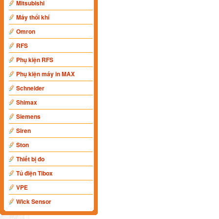
Mitsubishi
Máy thổi khí
Omron
RFS
Phụ kiện RFS
Phụ kiện máy in MAX
Schneider
Shimax
Siemens
Siren
Ston
Thiết bị đo
Tủ điện Tibox
VPE
Wick Sensor