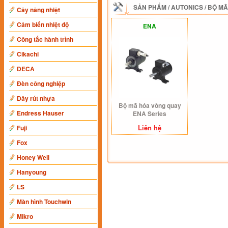
SẢN PHẨM
/
AUTONICS
/
BỘ MÃ
Cây nâng nhiệt
Cảm biến nhiệt độ
ENA
Công tắc hành trình
Cikachi
DECA
Đèn công nghiệp
Dây rút nhựa
Bộ mã hóa vòng quay
Endress Hauser
ENA Series
Liên hệ
Fuji
Fox
Honey Well
Hanyoung
LS
Màn hình Touchwin
Mikro