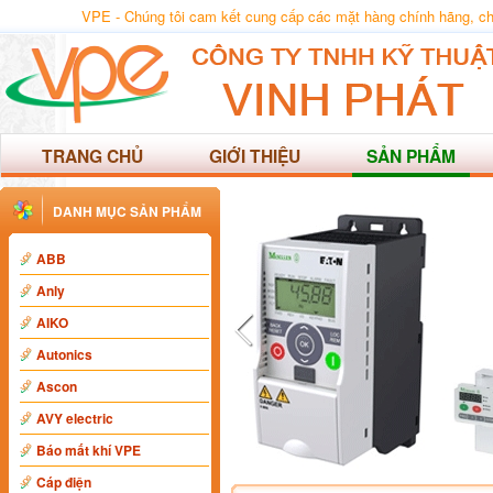
VPE - Chúng tôi cam kết cung cấp các mặt hàng chính hãng, chất
TRANG CHỦ
GIỚI THIỆU
SẢN PHẨM
DANH MỤC SẢN PHẨM
ABB
Anly
AIKO
Autonics
Ascon
AVY electric
Báo mất khí VPE
Cáp điện