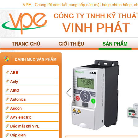
VPE - Chúng tôi cam kết cung cấp các mặt hàng chính hãng, chất
TRANG CHỦ
GIỚI THIỆU
SẢN PHẨM
DANH MỤC SẢN PHẨM
ABB
Anly
AIKO
Autonics
Ascon
AVY electric
Báo mất khí VPE
Cáp điện