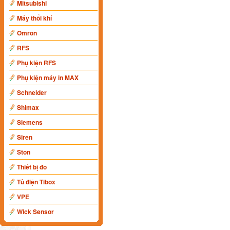
Mitsubishi
Máy thổi khí
Omron
RFS
Phụ kiện RFS
Phụ kiện máy in MAX
Schneider
Shimax
Siemens
Siren
Ston
Thiết bị đo
Tủ điện Tibox
VPE
Wick Sensor