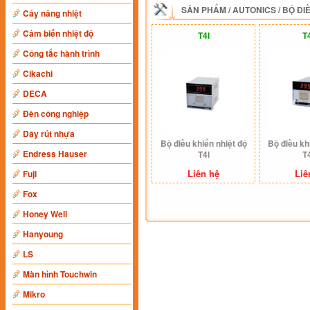
SẢN PHẨM
/
AUTONICS
/
BỘ ĐI
Cây nâng nhiệt
Cảm biến nhiệt độ
T4l
T
Công tắc hành trình
Cikachi
DECA
Đèn công nghiệp
Dây rút nhựa
Bộ điều khiển nhiệt độ
Bộ điều kh
Endress Hauser
T4l
T
Liên hệ
Liê
Fuji
Fox
Honey Well
Hanyoung
LS
Màn hình Touchwin
Mikro