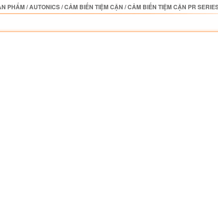
ẢN PHẨM
/
AUTONICS
/
CẢM BIẾN TIỆM CẬN
/
CẢM BIẾN TIỆM CẬN PR SERIE