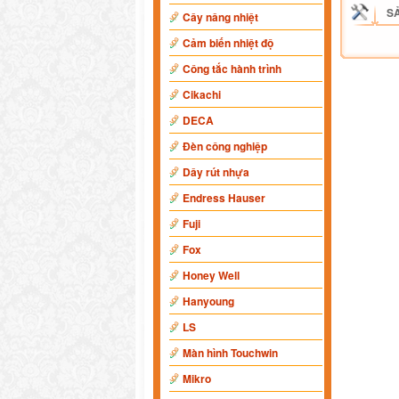
S
Cây nâng nhiệt
Cảm biến nhiệt độ
Công tắc hành trình
Cikachi
DECA
Đèn công nghiệp
Dây rút nhựa
Endress Hauser
Fuji
Fox
Honey Well
Hanyoung
LS
Màn hình Touchwin
Mikro