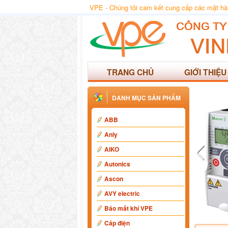
VPE - Chúng tôi cam kết cung cấp các mặt hàng
TRANG CHỦ
GIỚI THIỆU
DANH MỤC SẢN PHẨM
ABB
Anly
AIKO
Autonics
Ascon
AVY electric
Báo mất khí VPE
Cáp điện