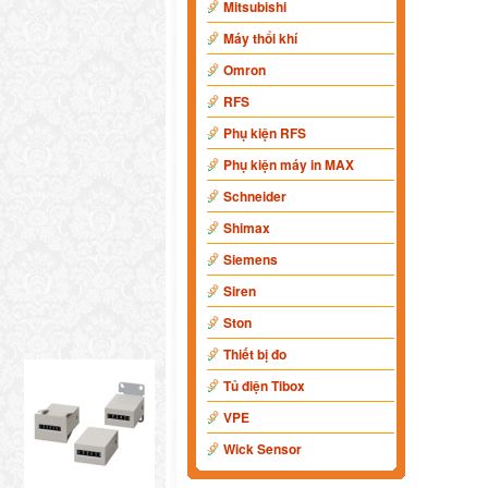
Mitsubishi
Máy thổi khí
Omron
RFS
Phụ kiện RFS
Phụ kiện máy in MAX
Schneider
Shimax
Siemens
Siren
Ston
Thiết bị đo
Tủ điện Tibox
VPE
Wick Sensor