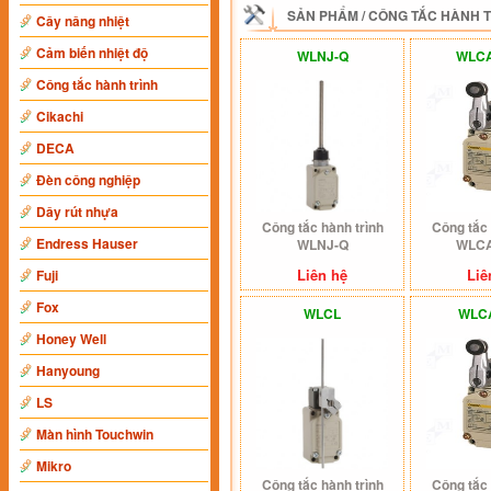
SẢN PHẨM
/
CÔNG TẮC HÀNH 
Cây nâng nhiệt
Cảm biến nhiệt độ
WLNJ-Q
WLCA
Công tắc hành trình
Cikachi
DECA
Đèn công nghiệp
Dây rút nhựa
Công tắc hành trình
Công tắc 
Endress Hauser
WLNJ-Q
WLCA
Liên hệ
Liê
Fuji
Fox
WLCL
WLC
Honey Well
Hanyoung
LS
Màn hình Touchwin
Mikro
Công tắc hành trình
Công tắc 