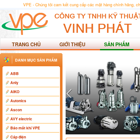
VPE - Chúng tôi cam kết cung cấp các mặt hàng chính hãng, chất
TRANG CHỦ
GIỚI THIỆU
SẢN PHẨM
DANH MỤC SẢN PHẨM
ABB
Anly
AIKO
Autonics
Ascon
AVY electric
Báo mất khí VPE
Cáp điện