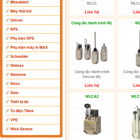
Mitsubishi
WLCL
WLC
Máy thổi khí
Liên hệ
Liê
Omron
Công tắc hành trình WL
W
RFS
Phụ kiện RFS
Phụ kiện máy in MAX
Schneider
Shimax
Công tắc hành trình
Công tắc 
Siemens
Omron WL
W
Siren
Liên hệ
Liê
Ston
WLCA2
WLC
Thiết bị đo
Tủ điện Tibox
VPE
Wick Sensor